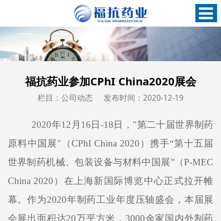
福抗药业参加CPhI China2020展会
栏目：公司动态
发布时间：2020-12-19
2020
年
12
月
16
日
-18
日，
"
第二十届世界制药
原料中国展
"
（
CPhI China 2020
）携手“第十五届
世界制药机械、包装设备与材料中国展”（
P-MEC
China 2020
）在上海新国际博览中心正式拉开帷
幕。作为
2020
年制药工业年度压轴盛会，本届展
会展出面积达
20
万平方米，
3000
余家国内外制药