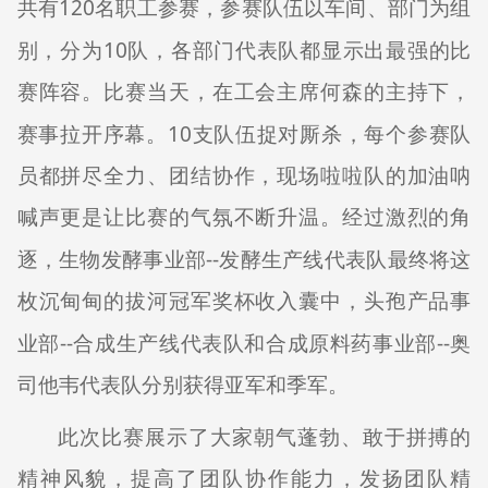
120
共有
名职工参赛，参赛队伍以车间、部门为组
10
别，分为
队，各部门代表队都显示出最强的比
赛阵容。比赛当天，在工会主席何森的主持下，
10
赛事拉开序幕。
支队伍捉对厮杀，每个参赛队
员都拼尽全力、团结协作，现场啦啦队的加油呐
喊声更是让比赛的气氛不断升温。经过激烈的角
--
逐，生物发酵事业部
发酵生产线代表队最终将这
枚沉甸甸的拔河冠军奖杯收入囊中，头孢产品事
--
--
业部
合成生产线代表队和合成原料药事业部
奥
司他韦代表队分别获得亚军和季军。
此次比赛展示了大家朝气蓬勃、敢于拼搏的
精神风貌，提高了团队协作能力，发扬团队精