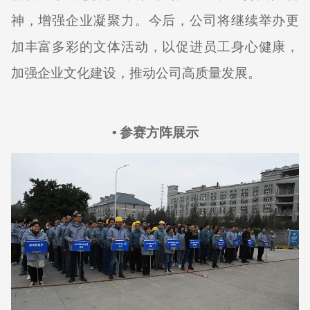
神，增强企业凝聚力。今后，公司将继续举办更
加丰富多彩的文体活动，以促进员工身心健康，
加强企业文化建设，推动公司高质量发展。
•
参赛方阵展示