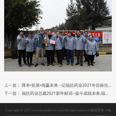
上一篇：
降本•拓展•闯赢未来 --记福抗药业2021年目标任务发布会
下一篇：
福抗药业总裁2021新年献词--奋斗成就未来,福抗人都了不起！
Copyright © 2017,www.fz-antibiotic.com,All rights reserved 版权所有 ©福