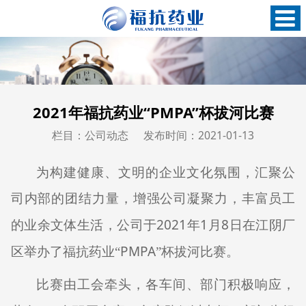
2021年福抗药业“PMPA”杯拔河比赛
栏目：公司动态
发布时间：2021-01-13
为构建健康、文明的企业文化氛围，汇聚公
司内部的团结力量，增强公司凝聚力，丰富员工
2021
1
8
的业余文体生活，公司于
年
月
日在江阴厂
PMPA
区举办了福抗药业“
”杯拔河比赛。
比赛由工会牵头，各车间、部门积极响应，