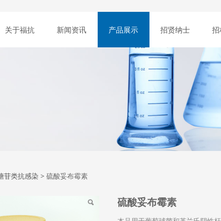
关于福抗
新闻资讯
产品展示
招贤纳士
招
妥布霉素
糖苷类抗感染
>
硫酸妥布霉素
硫酸妥布霉素
本品用于葡萄球菌和革兰氏阴性