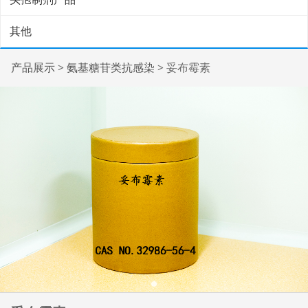
其他
妥布霉素
产品展示
>
氨基糖苷类抗感染
>
妥布霉素